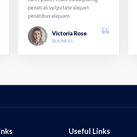
penati ali vulputate aliquet
penatibus aliquam.
Victoria Rose
BUSINESS
inks
Useful Links