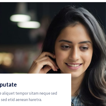
lputate
e aliquet tempor sitam neque sed
sed etid aenean haretra.