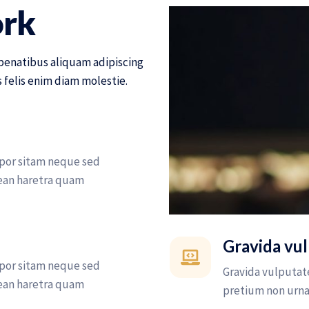
ork
penatibus aliquam adipiscing
felis enim diam molestie.
por sitam neque sed
ean haretra quam
Gravida vu
por sitam neque sed
Gravida vulputat
ean haretra quam
pretium non urna 