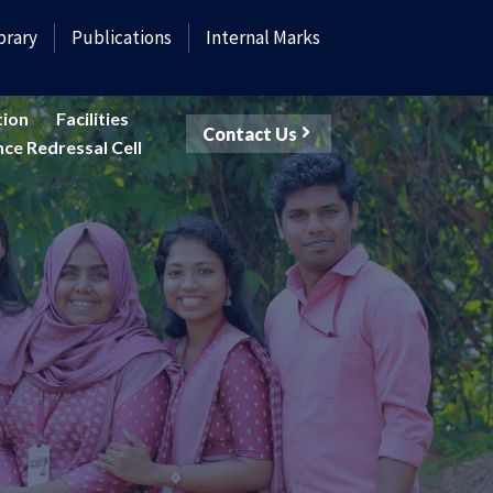
brary
Publications
Internal Marks
tion
Facilities
Contact Us
ce Redressal Cell