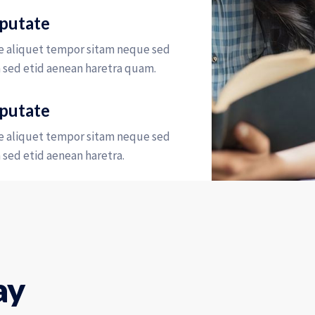
lputate
e aliquet tempor sitam neque sed
 sed etid aenean haretra quam.
lputate
e aliquet tempor sitam neque sed
sed etid aenean haretra.
ay