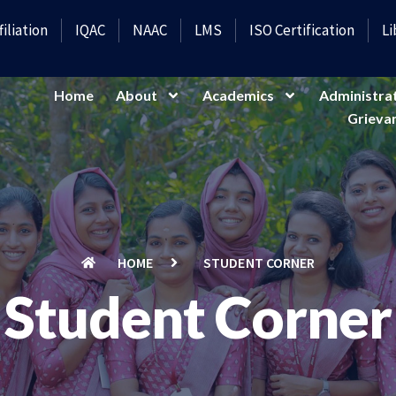
filiation
IQAC
NAAC
LMS
ISO Certification
Li
Home
About
Academics
Administra
Grievan
HOME
STUDENT CORNER
Student Corner