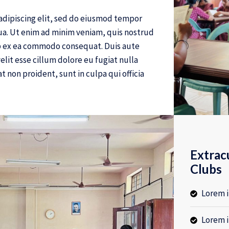
adipiscing elit, sed do eiusmod tempor
ua. Ut enim ad minim veniam, quis nostrud
uip ex ea commodo consequat. Duis aute
elit esse cillum dolore eu fugiat nulla
t non proident, sunt in culpa qui officia
Extracu
Clubs
Lorem i
Lorem i