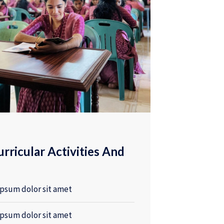
rricular Activities And
psum dolor sit amet
psum dolor sit amet