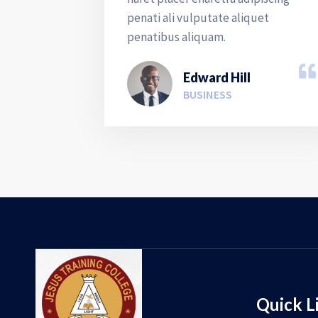
penati ali vulputate aliquet
penatibus aliquam.
Edward Hill
BUSINESS
Quick L